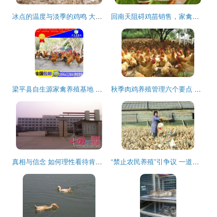
冰点的温度与淡季的鸡鸣 大理家禽市场的严冬谜局
回南天阻碍鸡苗销售，家禽市场遭遇寒流
梁平县自生源家禽养殖基地 四川土鸡苗销售的专业之选
秋季肉鸡养殖管理六个要点 抓住关键期，决胜养殖季
真相与信念 如何理性看待肯德基麦当劳‘病死鸡’传言？
“禁止农民养殖”引争议 一道政策与农民的碰撞之问？