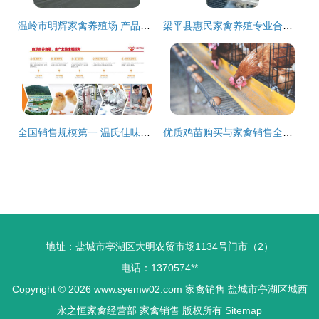
温岭市明辉家禽养殖场 产品相册定格生态本源，家禽直供温暖餐桌
梁平县惠民家禽养殖专业合作社 专业家禽养殖、孵化与销售服务
全国销售规模第一 温氏佳味盐焗鸡的餐饮供应链突围密码
优质鸡苗购买与家禽销售全攻略
地址：盐城市亭湖区大明农贸市场1134号门市（2）
电话：1370574**
Copyright © 2026
www.syemw02.com
家禽销售
盐城市亭湖区城西
永之恒家禽经营部
家禽销售
版权所有
Sitemap