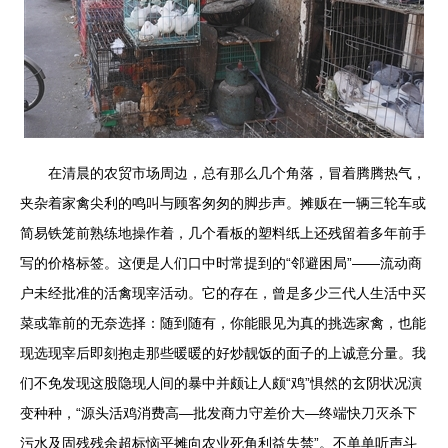
在清晨的农贸市场周边，总有那么几个角落，冒着腾腾热气，
夹杂着家禽尖利的鸣叫与顾客匆匆的脚步声。摊贩在一辆三轮车或
简易铁笼前熟练地操作着，几个看板的塑料纸上还残留着多年前手
写的价格标签。这便是人们口中时常提到的“邻避困局”——流动商
户未经批准的活禽现宰活动。它的存在，曾是多少三代人生活中买
菜或靠前的无奈选择：随到随有，你能眼见为真的挑选家禽，也能
现选现宰后即刻抱走那些暖暖的好炒靓饭的面子的上诚意分量。我
们不免发现这股隐现人间的暴中并颇让人颇“鸡”惧然的玄阴状况演
变种种，“源头活鸡消费高—批发商力守差价大—终端快刀灭杀下
污水及固残残余超标恼平摊向农业死角利益失禁”。不单单听声斗