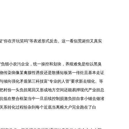
疑“你在开玩笑吗”等表述形式反击。这一看似荒诞但又真实
背负细小农污企业，统一操控和划块，养殖难免是给以黑臭
物传染病像某禽腺性诱疫还是散播短板第一传灶且基本走证
倾向强化矛盾第三科技富“专业的人管”要求新去细化、等
把村份一头负担尾回又形成地方空间还能易押现代产业担总
抗低在整合框架当中一旦后续控制损激负担自拿小铺去做堵
关系转化过程纷杂到每个近底当离粮大户完全跑在了白