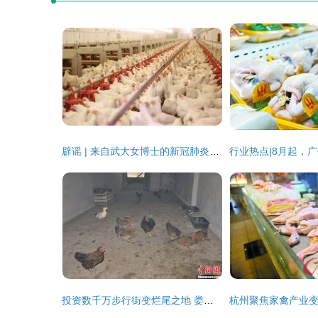
辟谣 | 来自武大女博士的新冠肺炎遗书？家禽销售真相需明辨
投资数千万步行街变烂尾之地 娄底商业街现家禽交易，引发管理反思