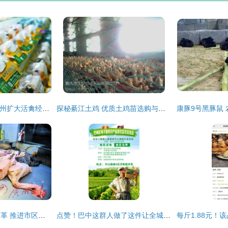
行业热点|8月起，广州扩大活禽经营限制区 家禽销售格局迎来重塑
探秘綦江土鸡 优质土鸡苗选购与家禽销售指南
杭州聚焦家禽产业变革 推进市区冷链销售供应的战略路径
点赞！巴中这群人做了这件让全城感动的事……