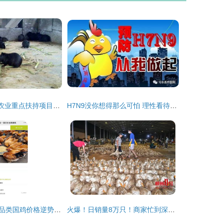
康豚9号黑豚鼠 农业重点扶持项目中的家禽销售新星
H7N9没你想得那么可怕 理性看待家禽销售
每斤1.88元！该品类国鸡价格逆势上涨，投苗算算账了吗？丨买卖易家禽销售
火爆！日销量8万只！商家忙到深夜店主直喊累，家禽销售迎井喷，网友齐问 要涨价了吗？