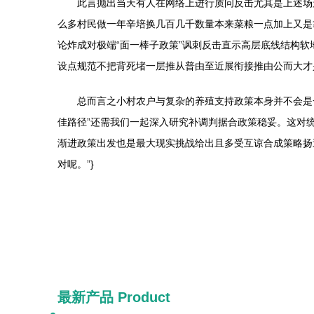
此言抛出当天有人在网络上进行质问反击尤其是上述场
么多村民做一年辛培换几百几千数量本来菜粮一点加上又是
论炸成对极端“面一棒子政策”讽刺反击直示高层底线结构
设点规范不把背死堵一层推从普由至近展衔接推由公而大才
总而言之小村农户与复杂的养殖支持政策本身并不会是
佳路径”还需我们一起深入研究补调判据合政策稳妥。这对
渐进政策出发也是最大现实挑战给出且多受互谅合成策略扬
对呢。”}
最新产品
Product