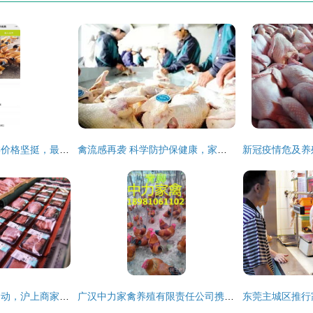
逆势突围！国鸡品类价格坚挺，最高售价达1.84元/斤
禽流感再袭 科学防护保健康，家禽销售稳市场
春节购物热潮提前启动，沪上商家营销战升温，家禽销售迎高峰
广汉中力家禽养殖有限责任公司携手阿土伯网开启家禽热卖促销